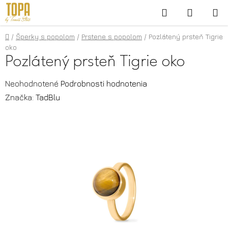
Prejsť
Hľadať
NÁKUP
na
KOŠÍK
obsah
Domov
/
Šperky s popolom
/
Prstene s popolom
/
Pozlátený prsteň Tigrie
oko
Pozlátený prsteň Tigrie oko
Priemerné
Neohodnotené
Podrobnosti hodnotenia
hodnotenie
Značka:
TadBlu
produktu
je
0,0
z
5
hviezdičiek.