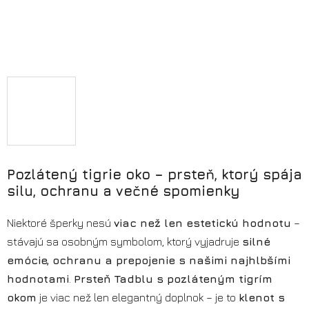
Pozlátený tigrie oko – prsteň, ktorý spája
silu, ochranu a večné spomienky
Niektoré šperky nesú
viac než len estetickú hodnotu
–
stávajú sa osobným symbolom, ktorý vyjadruje
silné
emócie, ochranu a prepojenie s našimi najhlbšími
hodnotami
.
Prsteň Tadblu s pozláteným tigrím
okom
je viac než len elegantný doplnok – je to
klenot s