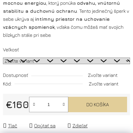
mocnou energiou
, ktorý ponúka
odvahu, vnútornú
stabilitu a duchovnú ochranu
. Tento jedinečný šperk v
sebe ukrýva aj
intímny priestor na uchovanie
vzácnych spomienok
, vďaka čomu môžeš mať svojich
blízkych stále pri sebe.
Veľkosť
Dostupnosť
Zvoľte variant
Kód:
Zvoľte variant
€160
DO KOŠÍKA
Jednotková cena:
Tlač
Opýtať sa
Zdieľať