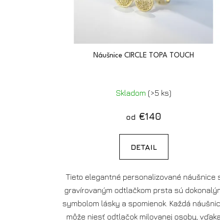
d
u
k
t
Náušnice CIRCLE TOPA TOUCH
o
v
Skladom
(>5 ks)
€140
od
DETAIL
Tieto elegantné personalizované náušnice 
gravírovaným odtlačkom prsta sú dokonalý
symbolom lásky a spomienok. Každá náušni
môže niesť odtlačok milovanej osoby, vďak