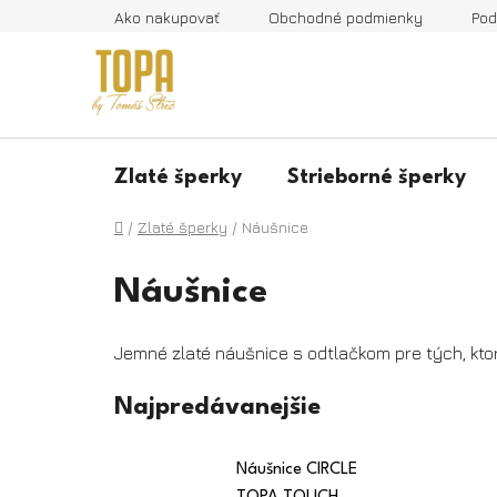
Prejsť
Ako nakupovať
Obchodné podmienky
Pod
na
obsah
Zlaté šperky
Strieborné šperky
Domov
/
Zlaté šperky
/
Náušnice
Náušnice
Jemné zlaté náušnice s odtlačkom pre tých, ktor
Najpredávanejšie
Náušnice CIRCLE