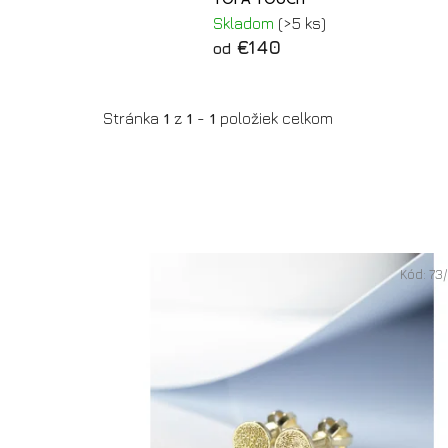
TOPA TOUCH
Skladom
(>5 ks)
€140
od
Stránka
1
z
1
-
1
položiek celkom
V
Kód:
73
ý
p
i
s
p
r
o