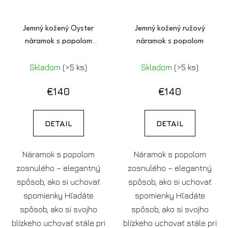
Jemný kožený Oyster
Jemný kožený ružový
náramok s popolom
náramok s popolom
(pozlátený)
Skladom
(>5 ks)
Skladom
(>5 ks)
€140
€140
DETAIL
DETAIL
Náramok s popolom
Náramok s popolom
zosnulého – elegantný
zosnulého – elegantný
spôsob, ako si uchovať
spôsob, ako si uchovať
spomienky Hľadáte
spomienky Hľadáte
spôsob, ako si svojho
spôsob, ako si svojho
blízkeho uchovať stále pri
blízkeho uchovať stále pri