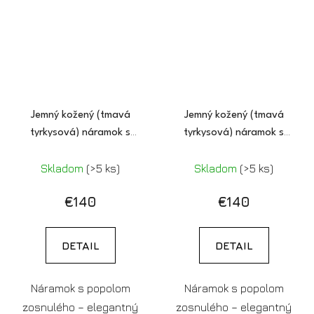
Jemný kožený (tmavá
Jemný kožený (tmavá
tyrkysová) náramok s
tyrkysová) náramok s
popolom
popolom (pozlátený)
Skladom
(>5 ks)
Skladom
(>5 ks)
€140
€140
DETAIL
DETAIL
Náramok s popolom
Náramok s popolom
zosnulého – elegantný
zosnulého – elegantný