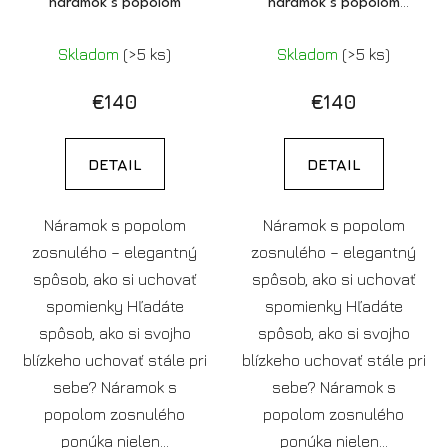
náramok s popolom
náramok s popolom
(pozlátený)
Skladom
(>5 ks)
Skladom
(>5 ks)
€140
€140
DETAIL
DETAIL
Náramok s popolom
Náramok s popolom
zosnulého – elegantný
zosnulého – elegantný
spôsob, ako si uchovať
spôsob, ako si uchovať
spomienky Hľadáte
spomienky Hľadáte
spôsob, ako si svojho
spôsob, ako si svojho
blízkeho uchovať stále pri
blízkeho uchovať stále pri
sebe? Náramok s
sebe? Náramok s
popolom zosnulého
popolom zosnulého
ponúka nielen...
ponúka nielen...