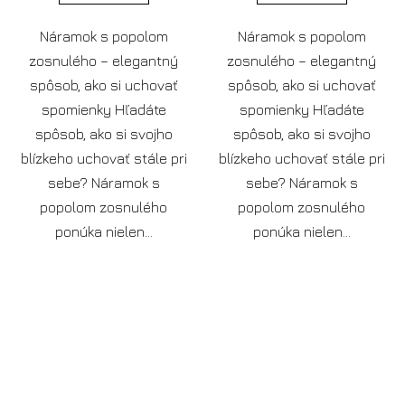
Náramok s popolom
Náramok s popolom
zosnulého – elegantný
zosnulého – elegantný
spôsob, ako si uchovať
spôsob, ako si uchovať
spomienky Hľadáte
spomienky Hľadáte
spôsob, ako si svojho
spôsob, ako si svojho
blízkeho uchovať stále pri
blízkeho uchovať stále pri
sebe? Náramok s
sebe? Náramok s
popolom zosnulého
popolom zosnulého
ponúka nielen...
ponúka nielen...