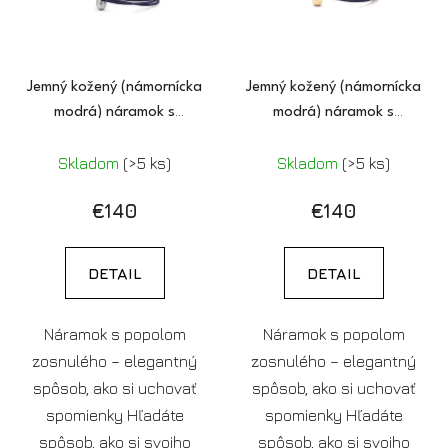
s
p
p
r
r
o
o
Jemný kožený (námornícka
Jemný kožený (námornícka
d
modrá) náramok s
modrá) náramok s
d
u
popolom
popolom (pozlátený)
u
k
Skladom
(>5 ks)
Skladom
(>5 ks)
k
t
t
o
€140
€140
o
v
v
DETAIL
DETAIL
Náramok s popolom
Náramok s popolom
zosnulého – elegantný
zosnulého – elegantný
spôsob, ako si uchovať
spôsob, ako si uchovať
spomienky Hľadáte
spomienky Hľadáte
spôsob, ako si svojho
spôsob, ako si svojho