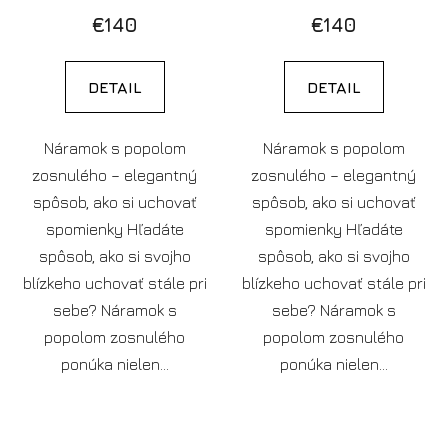
€140
€140
DETAIL
DETAIL
Náramok s popolom
Náramok s popolom
zosnulého – elegantný
zosnulého – elegantný
spôsob, ako si uchovať
spôsob, ako si uchovať
spomienky Hľadáte
spomienky Hľadáte
spôsob, ako si svojho
spôsob, ako si svojho
blízkeho uchovať stále pri
blízkeho uchovať stále pri
sebe? Náramok s
sebe? Náramok s
popolom zosnulého
popolom zosnulého
ponúka nielen...
ponúka nielen...