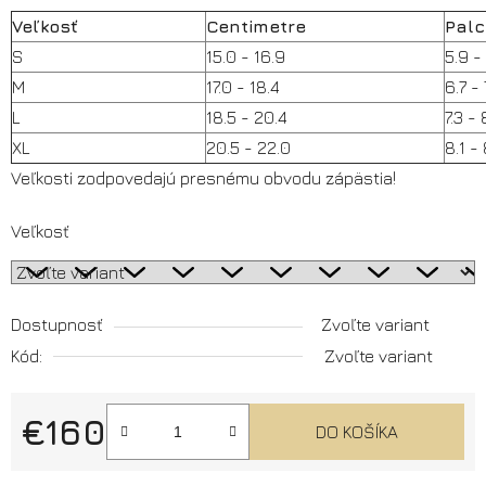
Veľkosť
Centimetre
Palc
S
15.0 - 16.9
5.9 -
M
17.0 - 18.4
6.7 - 
L
18.5 - 20.4
7.3 - 
XL
20.5 - 22.0
8.1 -
Veľkosti zodpovedajú presnému obvodu zápästia!
Veľkosť
Dostupnosť
Zvoľte variant
Kód:
Zvoľte variant
€160
DO KOŠÍKA
Jednotková cena: