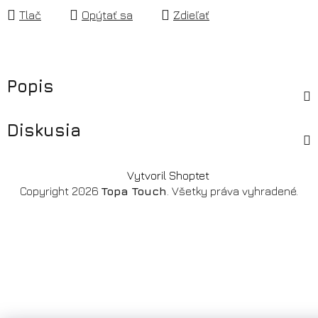
Tlač
Opýtať sa
Zdieľať
Popis
Diskusia
Z
Vytvoril Shoptet
á
Copyright 2026
Topa Touch
. Všetky práva vyhradené.
p
ä
t
i
e