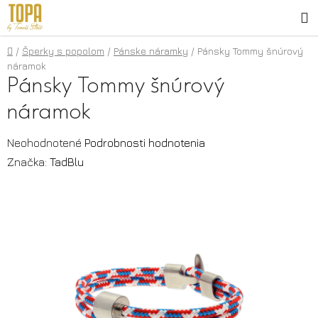
Prejsť
H
na
obsah
Domov
/
Šperky s popolom
/
Pánske náramky
/
Pánsky Tommy šnúrový
náramok
Pánsky Tommy šnúrový
náramok
Priemerné
Neohodnotené
Podrobnosti hodnotenia
hodnotenie
Značka:
TadBlu
produktu
je
0,0
z
5
hviezdičiek.