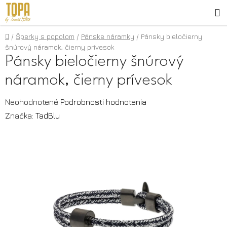
Prejsť
H
na
obsah
Domov
/
Šperky s popolom
/
Pánske náramky
/
Pánsky bieločierny
šnúrový náramok, čierny prívesok
Pánsky bieločierny šnúrový
náramok, čierny prívesok
Priemerné
Neohodnotené
Podrobnosti hodnotenia
hodnotenie
Značka:
TadBlu
produktu
je
0,0
z
5
hviezdičiek.