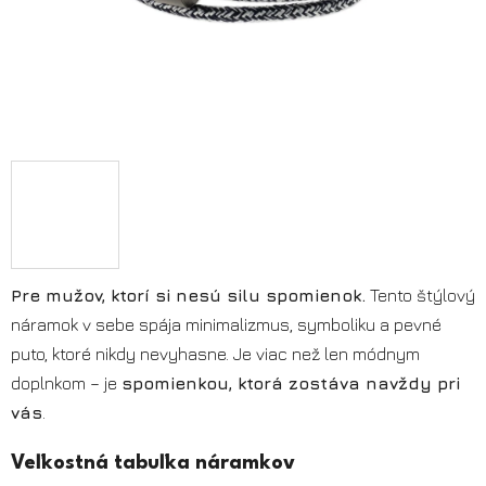
Pre mužov, ktorí si nesú silu spomienok.
Tento štýlový
náramok v sebe spája minimalizmus, symboliku a pevné
puto, ktoré nikdy nevyhasne. Je viac než len módnym
doplnkom – je
spomienkou, ktorá zostáva navždy pri
vás
.
Veľkostná tabuľka náramkov