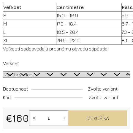
Veľkosť
Centimetre
Palc
S
15.0 - 16.9
5.9 -
M
17.0 - 18.4
6.7 - 
L
18.5 - 20.4
7.3 - 
XL
20.5 - 22.0
8.1 -
Veľkosti zodpovedajú presnému obvodu zápästia!
Veľkosť
Dostupnosť
Zvoľte variant
Kód:
Zvoľte variant
€160
DO KOŠÍKA
Jednotková cena: