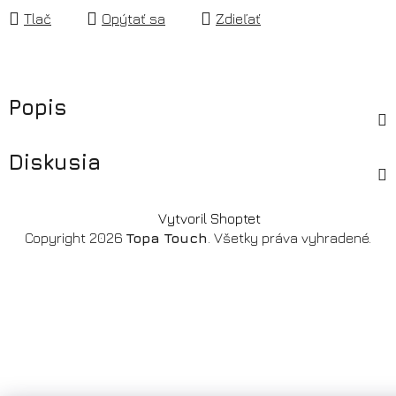
Tlač
Opýtať sa
Zdieľať
Popis
Diskusia
Z
Vytvoril Shoptet
á
Copyright 2026
Topa Touch
. Všetky práva vyhradené.
p
ä
t
i
e