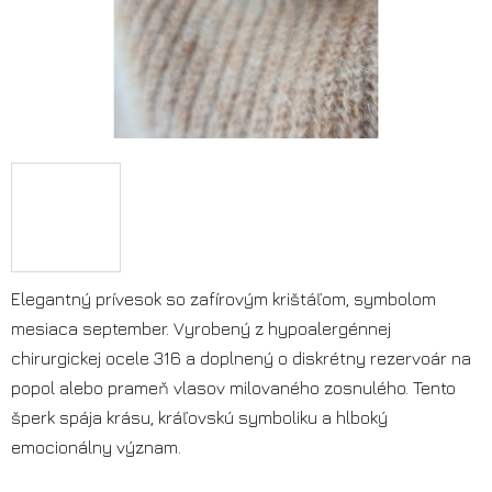
Elegantný prívesok so zafírovým krištáľom, symbolom
mesiaca september. Vyrobený z hypoalergénnej
chirurgickej ocele 316 a doplnený o diskrétny rezervoár na
popol alebo prameň vlasov milovaného zosnulého. Tento
šperk spája krásu, kráľovskú symboliku a hlboký
emocionálny význam.