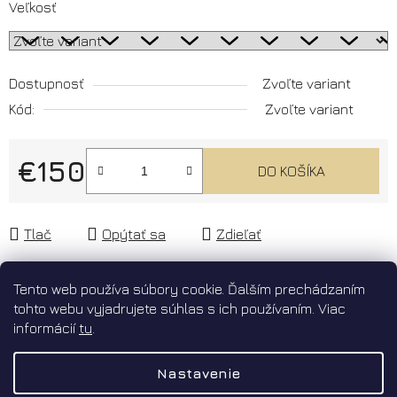
Veľkosť
Dostupnosť
Zvoľte variant
Kód:
Zvoľte variant
€150
DO KOŠÍKA
Jednotková cena:
Tlač
Opýtať sa
Zdieľať
Tento web používa súbory cookie. Ďalším prechádzaním
tohto webu vyjadrujete súhlas s ich používaním. Viac
Popis
informácií
tu
.
Diskusia
Nastavenie