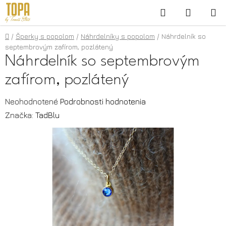
Prejsť
Hľadať
NÁKUP
na
KOŠÍK
obsah
Domov
/
Šperky s popolom
/
Náhrdelníky s popolom
/
Náhrdelník so
septembrovým zafírom, pozlátený
Náhrdelník so septembrovým
zafírom, pozlátený
Priemerné
Neohodnotené
Podrobnosti hodnotenia
hodnotenie
Značka:
TadBlu
produktu
je
0,0
z
5
hviezdičiek.