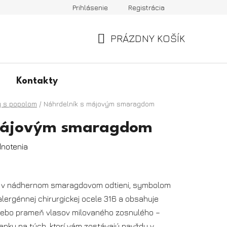
Prihlásenie
Registrácia
PRÁZDNY KOŠÍK
NÁKUPNÝ
KOŠÍK
Kontakty
y s popolom
/
Náhrdelník s májovým smaragdom
 májovým smaragdom
dnotenia
om v nádhernom smaragdovom odtieni, symbolom
ergénnej chirurgickej ocele 316 a obsahuje
alebo prameň vlasov milovaného zosnulého –
enku na tých, ktorí vám zostávajú navždy v