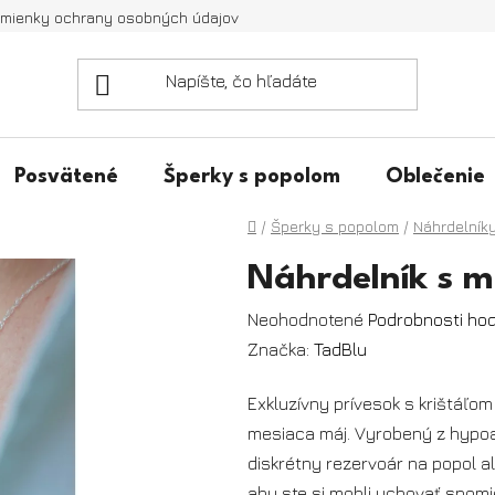
mienky ochrany osobných údajov
Posvätené
Šperky s popolom
Oblečenie
Domov
/
Šperky s popolom
/
Náhrdelník
Náhrdelník s
Priemerné
Neohodnotené
Podrobnosti ho
hodnotenie
Značka:
TadBlu
produktu
Exkluzívny prívesok s krištáľ
je
mesiaca máj. Vyrobený z hypoal
0,0
diskrétny rezervoár na popol 
z
aby ste si mohli uchovať spomi