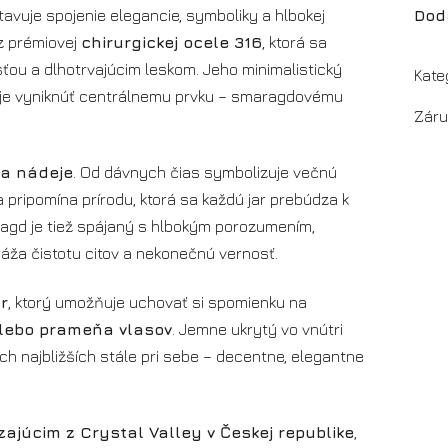
avuje spojenie elegancie, symboliky a hlbokej
Dod
z prémiovej
chirurgickej ocele 316
, ktorá sa
ou a dlhotrvajúcim leskom. Jeho minimalistický
Kate
je vyniknúť centrálnemu prvku – smaragdovému
Záru
 a nádeje
. Od dávnych čias symbolizuje večnú
 pripomína prírodu, ktorá sa každú jar prebúdza k
ragd je tiež spájaný s hlbokým porozumením,
ráža čistotu citov a nekonečnú vernosť.
r
, ktorý umožňuje uchovať si spomienku na
alebo prameňa vlasov
. Jemne ukrytý vo vnútri
ch najbližších stále pri sebe – decentne, elegantne
júcim z Crystal Valley v Českej republike
,