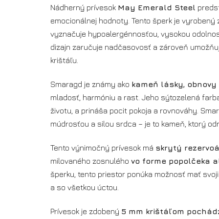
Nádherný prívesok
May Emerald Steel
predst
emocionálnej hodnoty. Tento šperk je vyrobený 
vyznačuje hypoalergénnosťou, vysokou odolnosť
dizajn zaručuje nadčasovosť a zároveň umožňu
krištáľu.
Smaragd je známy ako
kameň lásky, obnovy
mladosť, harmóniu a rast. Jeho sýtozelená farba
životu, a prináša pocit pokoja a rovnováhy. Sma
múdrosťou a silou srdca – je to kameň, ktorý od
Tento výnimočný prívesok má
skrytý rezervoá
milovaného zosnulého
vo forme popolčeka 
šperku, tento priestor ponúka možnosť mať svoji
a so všetkou úctou.
Prívesok je zdobený
5 mm krištáľom pochádza