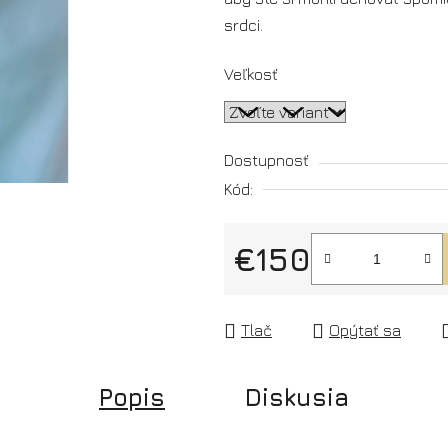
5
srdci.
hviezdičiek.
Veľkosť
Dostupnosť
Kód:
€150
Jednotková cena:
Tlač
Opýtať sa
Popis
Diskusia