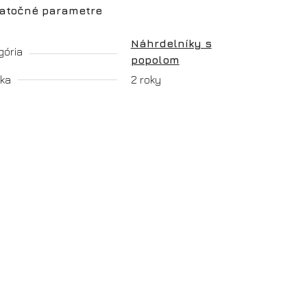
atočné parametre
Náhrdelníky s
gória
popolom
ka
2 roky