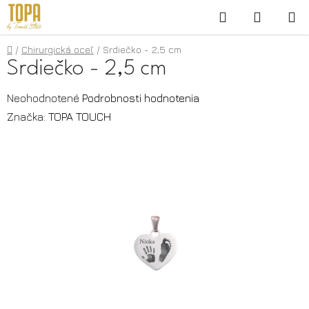
Prejsť
Hľadať
NÁKUP
na
KOŠÍK
obsah
Domov
/
Chirurgická oceľ
/
Srdiečko - 2,5 cm
Srdiečko - 2,5 cm
Priemerné
Neohodnotené
Podrobnosti hodnotenia
hodnotenie
Značka:
TOPA TOUCH
produktu
je
0,0
z
5
hviezdičiek.