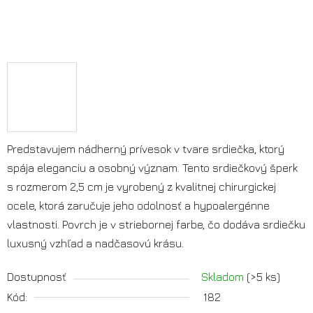
Predstavujem nádherný prívesok v tvare srdiečka, ktorý
spája eleganciu a osobný význam. Tento srdiečkový šperk
s rozmerom 2,5 cm je vyrobený z kvalitnej chirurgickej
ocele, ktorá zaručuje jeho odolnosť a hypoalergénne
vlastnosti. Povrch je v striebornej farbe, čo dodáva srdiečku
luxusný vzhľad a nadčasovú krásu.
Dostupnosť
Skladom
(>5 ks)
Kód:
182