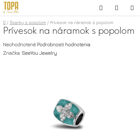
Prejsť
Hľadať
NÁKUP
na
KOŠÍK
obsah
Domov
/
Šperky s popolom
/
Prívesok na náramok s popolom
Prívesok na náramok s popolom
Priemerné
Neohodnotené
Podrobnosti hodnotenia
hodnotenie
Značka:
SeeYou Jewelry
produktu
je
0,0
z
5
hviezdičiek.