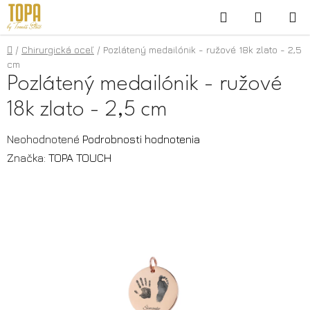
Prejsť
Hľadať
NÁKUP
na
KOŠÍK
obsah
Domov
/
Chirurgická oceľ
/
Pozlátený medailónik - ružové 18k zlato - 2,5
cm
Pozlátený medailónik - ružové
18k zlato - 2,5 cm
Priemerné
Neohodnotené
Podrobnosti hodnotenia
hodnotenie
Značka:
TOPA TOUCH
produktu
je
0,0
z
5
hviezdičiek.