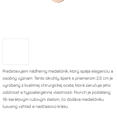
Predstavujem nádherný medailónik, ktorý spája eleganciu a
osobný význam. Tento okrúhly šperk s priemerom 2,5 cm je
vyrobený z kvalitnej chirurgickej ocele, ktorá zaručuje jeho
odolnosť a hypoalergénne vlastnosti. Povrch je pozlátený
18-karátovým ružovým zlatom, čo dodáva medailóniku
luxusný vzhľad a nadčasovú krásu.