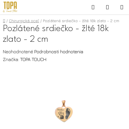
Prejsť
Hľadať
NÁKUP
na
KOŠÍK
obsah
Domov
/
Chirurgická oceľ
/
Pozlátené srdiečko - žlté 18k zlato - 2 cm
Pozlátené srdiečko - žlté 18k
zlato - 2 cm
Priemerné
Neohodnotené
Podrobnosti hodnotenia
hodnotenie
Značka:
TOPA TOUCH
produktu
je
0,0
z
5
hviezdičiek.