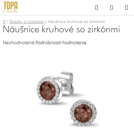
Prejsť
Hľadať
NÁKUP
na
KOŠÍK
obsah
Domov
/
Šperky s popolom
/
Náušnice kruhové so zirkónmi
Náušnice kruhové so zirkónmi
Priemerné
Neohodnotené
Podrobnosti hodnotenia
hodnotenie
produktu
je
0,0
z
5
hviezdičiek.