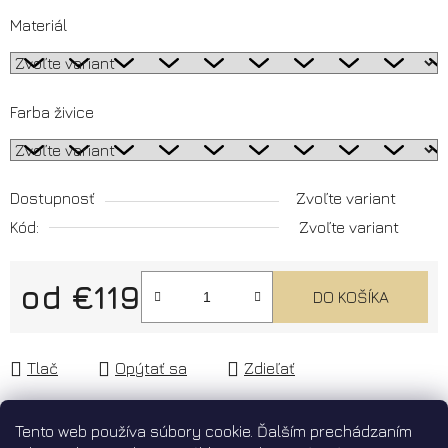
Materiál
Farba živice
Dostupnosť
Zvoľte variant
Kód:
Zvoľte variant
od
€119
DO KOŠÍKA
Jednotková cena:
Tlač
Opýtať sa
Zdieľať
Tento web používa súbory cookie. Ďalším prechádzaním