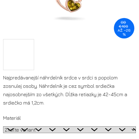
OD
€189
AŽ –26
%
Najpredávanejší náhrdelník srdce v srdci s popolom
zosnulej osoby. Náhrdelník je cez symbol srdiečka
najosobnejším zo všetkých. Dĺžka retiazky je 42-45cm a
srdiečko má 1,2cm.
Materiál