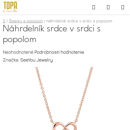
Prejsť
Hľadať
NÁKUP
na
KOŠÍK
obsah
Domov
/
Šperky s popolom
/
Náhrdelník srdce v srdci s popolom
Náhrdelník srdce v srdci s
popolom
Priemerné
Neohodnotené
Podrobnosti hodnotenia
hodnotenie
Značka:
SeeYou Jewelry
produktu
je
0,0
z
5
hviezdičiek.